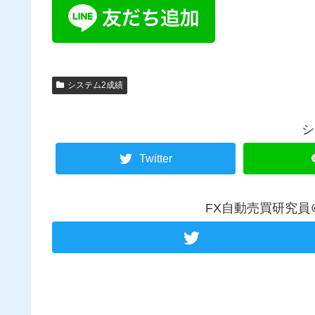
システム2成績
シ
Twitter
FX自動売買研究員