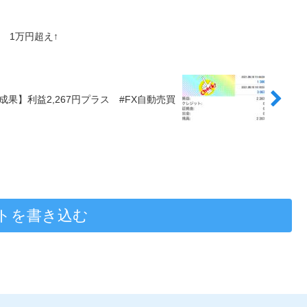
！ 1万円超え↑
の成果】利益2,267円プラス #FX自動売買
トを書き込む